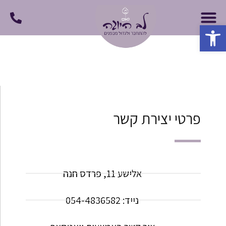
פתח סרגל נגישות
פרטי יצירת קשר
אלישע 11, פרדס חנה
נייד: 054-4836582